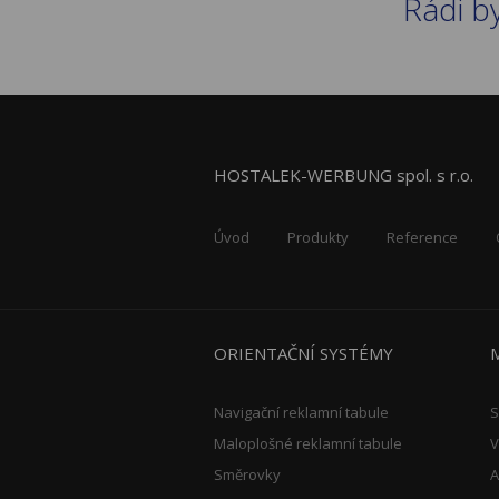
Rádi b
HOSTALEK-WERBUNG spol. s r.o.
Úvod
Produkty
Reference
ORIENTAČNÍ SYSTÉMY
Navigační reklamní tabule
S
Maloplošné reklamní tabule
V
Směrovky
A