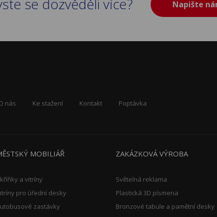
yste se dozvěděli více?
Napište n
O nás
Ke stažení
Kontakt
Poptávka
MĚSTSKÝ MOBILIÁŘ
ZAKÁZKOVÁ VÝROBA
kříňky a vitríny
Světelná reklama
itríny pro úřední desky
Plastická 3D písmena
utobusové zastávky
Bronzové tabule a pamětní desky