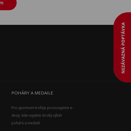
ám
POHÁRY A MEDAILE
Pro sportovní trofeje provozujeme e-
shop, kde najdete široký výběr
pohárů a medailí.