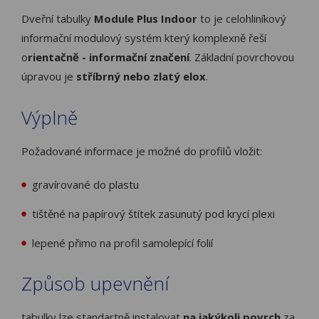
Dveřní tabulky
Module Plus Indoor
to je celohliníkový
informační modulový systém který komplexně řeší
o
rientačně - informační značení
. Základní povrchovou
úpravou je
stříbrný nebo zlatý elox
.
Výplně
Požadované informace je možné do profilů vložit:
gravírované do plastu
tištěné na papírový štítek zasunutý pod krycí plexi
lepené přimo na profil samolepící folií
Způsob upevnění
tabulky lze standartně instalovat
na jakýkoli povrch
za